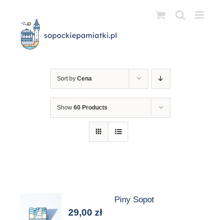
Przejdź
do
zawartości
Sort by
Cena
Show
60 Products
Piny Sopot
29,00
zł