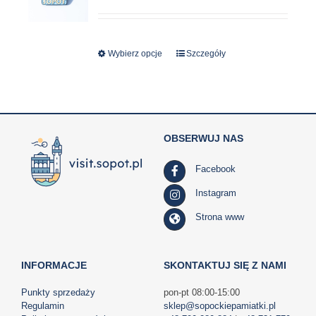
Wybierz opcje
Ten
Szczegóły
produkt
ma
wiele
wariantów.
OBSERWUJ NAS
Opcje
można
Facebook
wybrać
na
Instagram
stronie
Strona www
produktu
INFORMACJE
SKONTAKTUJ SIĘ Z NAMI
Punkty sprzedaży
pon-pt 08:00-15:00
Regulamin
sklep@sopockiepamiatki.pl