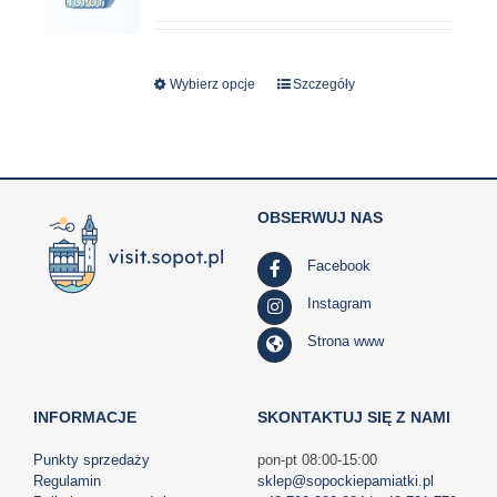
Wybierz opcje
Ten
Szczegóły
produkt
ma
wiele
wariantów.
OBSERWUJ NAS
Opcje
można
Facebook
wybrać
na
Instagram
stronie
Strona www
produktu
INFORMACJE
SKONTAKTUJ SIĘ Z NAMI
Punkty sprzedaży
pon-pt 08:00-15:00
Regulamin
sklep@sopockiepamiatki.pl