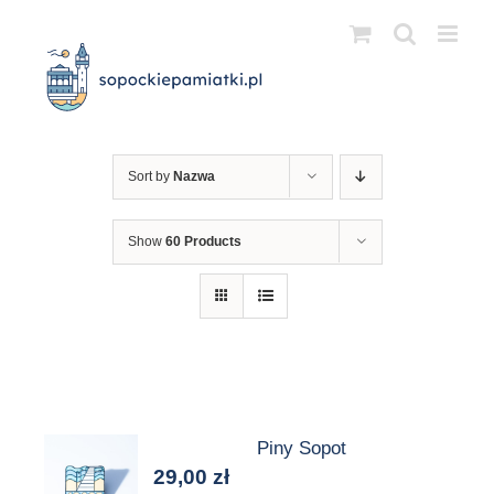
Przejdź
do
zawartości
Sort by
Nazwa
Show
60 Products
Piny Sopot
29,00
zł