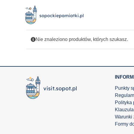
Przejdź
do
zawartości
Nie znaleziono produktów, których szukasz.
INFOR
Punkty s
Regulam
Polityka
Klauzula
Warunki
Formy d