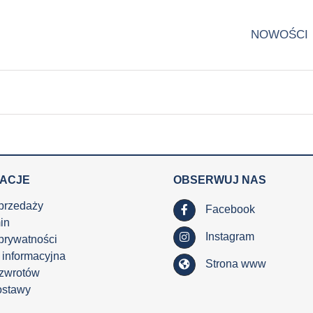
NOWOŚCI
MACJE
OBSERWUJ NAS
przedaży
Facebook
in
Instagram
 prywatności
 informacyjna
Strona www
 zwrotów
ostawy