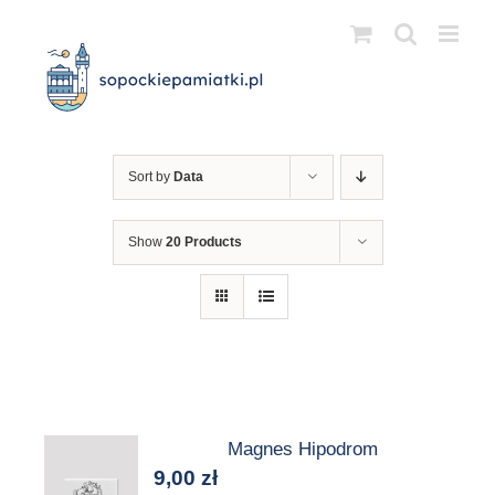
Przejdź
do
zawartości
Sort by
Data
Show
20 Products
Magnes Hipodrom
9,00
zł