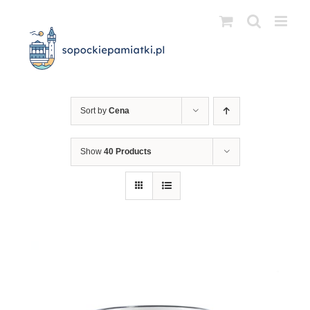
Przejdź
do
zawartości
Sort by
Cena
Show
40 Products