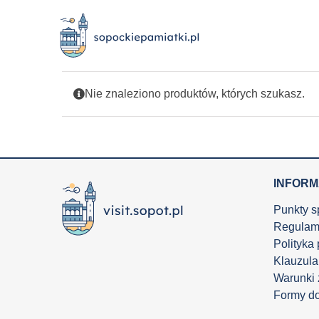
Przejdź
do
zawartości
Nie znaleziono produktów, których szukasz.
INFOR
Punkty s
Regulam
Polityka
Klauzula
Warunki
Formy d