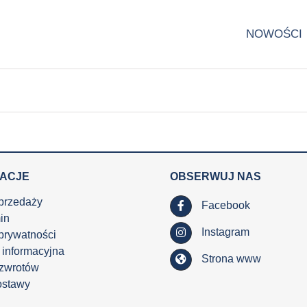
NOWOŚCI
MACJE
OBSERWUJ NAS
przedaży
Facebook
in
Instagram
 prywatności
 informacyjna
Strona www
 zwrotów
ostawy