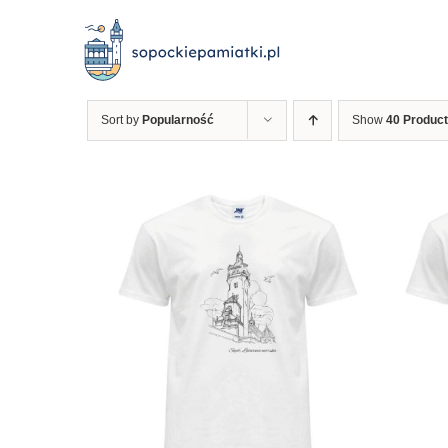
Przejdź
do
zawartości
Sort by
Popularność
Show
40 Produc