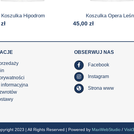
Koszulka Hipodrom
Koszulka Opera Leśn
0
zł
45,00
zł
MACJE
OBSERWUJ NAS
przedaży
Facebook
in
Instagram
 prywatności
 informacyjna
Strona www
 zwrotów
ostawy
pyright 2023 | All Rights Reserved | Powered by
MaxWebStudio
/
Visit