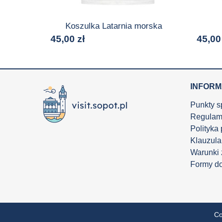
Koszulka Latarnia morska
45,00
zł
45,0
INFOR
Punkty s
Regulam
Polityka
Klauzula
Warunki
Formy d
Co