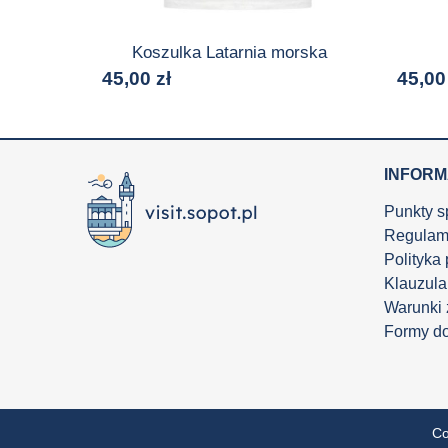
Koszulka Latarnia morska
45,00
zł
45,0
INFOR
Punkty s
Regulam
Polityka
Klauzula
Warunki
Formy d
Co