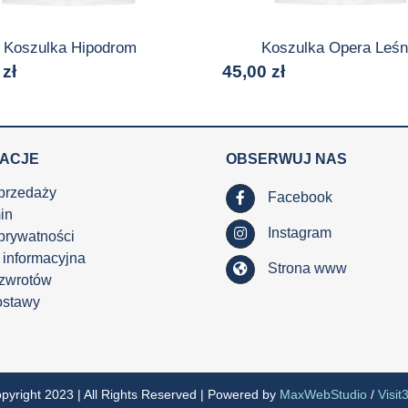
Koszulka Hipodrom
Koszulka Opera Leśn
0
zł
45,00
zł
MACJE
OBSERWUJ NAS
przedaży
Facebook
in
Instagram
 prywatności
 informacyjna
Strona www
 zwrotów
ostawy
pyright 2023 | All Rights Reserved | Powered by
MaxWebStudio
/
Visit