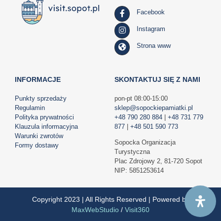
Facebook
Instagram
Strona www
INFORMACJE
SKONTAKTUJ SIĘ Z NAMI
Punkty sprzedaży
pon-pt 08:00-15:00
Regulamin
sklep@sopockiepamiatki.pl
Polityka prywatności
+48 790 280 884
|
+48 731 779
Klauzula informacyjna
877
|
+48 501 590 773
Warunki zwrotów
Sopocka Organizacja
Formy dostawy
Turystyczna
Plac Zdrojowy 2, 81-720 Sopot
NIP: 5851253614
Copyright 2023 | All Rights Reserved | Powered by
MaxWebStudio
/
Visit360