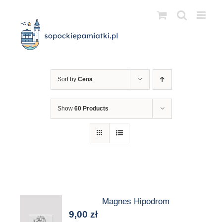
Przejdź
do
zawartości
Sort by
Cena
Show
60 Products
Magnes Hipodrom
9,00
zł