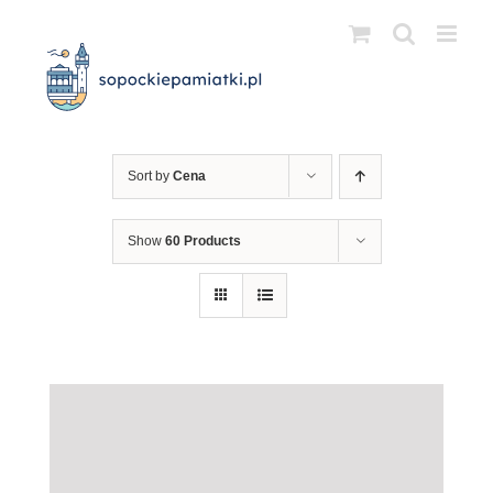
Przejdź
do
zawartości
Sort by
Cena
Show
60 Products