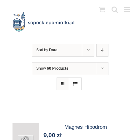
Przejdź
do
zawartości
Sort by
Data
Show
60 Products
Magnes Hipodrom
9,00
zł