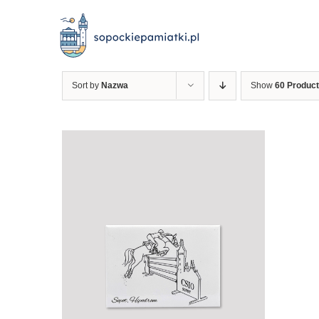
Przejdź
do
zawartości
Sort by
Nazwa
Show
60 Produc