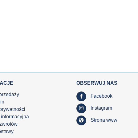
MACJE
OBSERWUJ NAS
przedaży
Facebook
in
Instagram
 prywatności
 informacyjna
Strona www
 zwrotów
ostawy