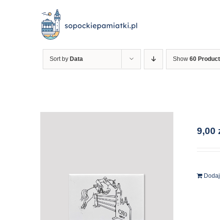
Przejdź
do
zawartości
Sort by
Data
Show
60 Produc
9,00
Dodaj