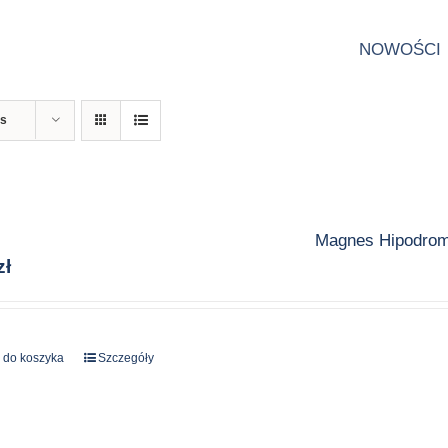
NOWOŚCI
ts
Magnes Hipodro
zł
 do koszyka
Szczegóły