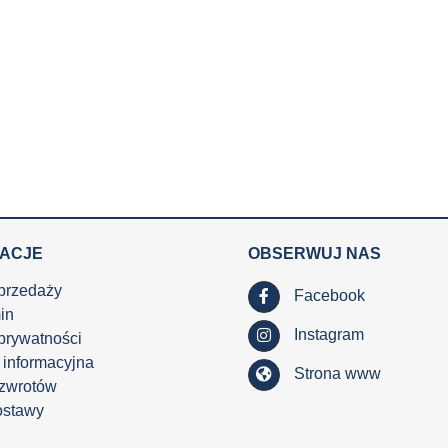
MACJE
OBSERWUJ NAS
przedaży
Facebook
in
Instagram
 prywatności
 informacyjna
Strona www
 zwrotów
ostawy