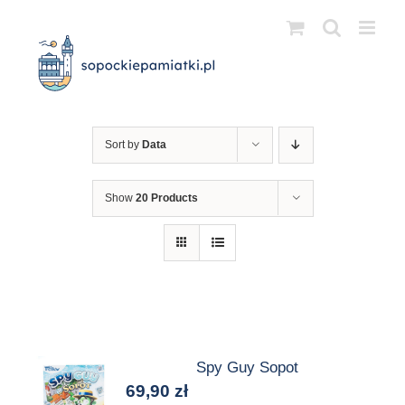
Przejdź
do
zawartości
Sort by
Data
Show
20 Products
Spy Guy Sopot
69,90
zł