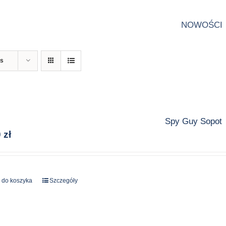
NOWOŚCI
ts
Spy Guy Sopot
0
zł
 do koszyka
Szczegóły