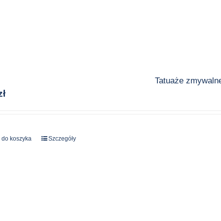
Tatuaże zmywaln
zł
 do koszyka
Szczegóły