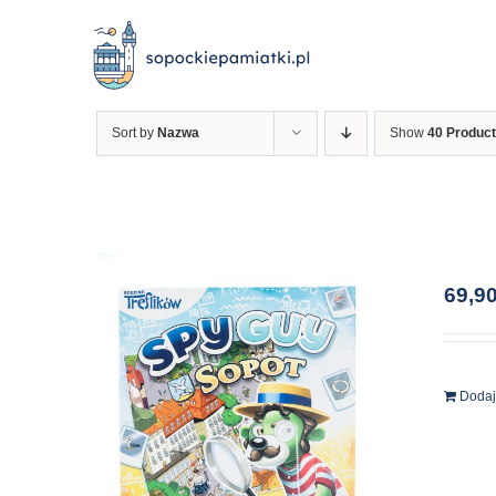
Przejdź
do
zawartości
Sort by
Nazwa
Show
40 Produc
69,9
Dodaj