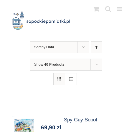
Przejdź
do
zawartości
Sort by
Data
Show
40 Products
Spy Guy Sopot
69,90
zł