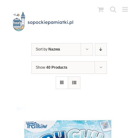
Przejdź
do
zawartości
Sort by
Nazwa
Show
40 Products