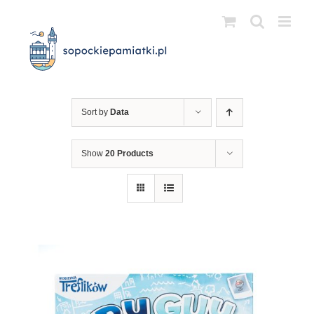
Przejdź
do
zawartości
Sort by
Data
Show
20 Products