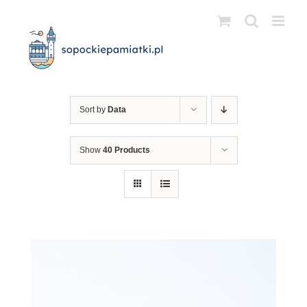
Przejdź
do
zawartości
Sort by
Data
Show
40 Products