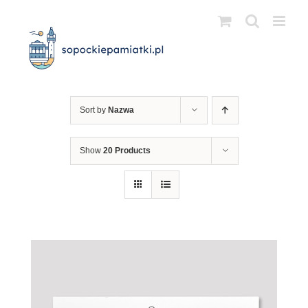
Przejdź
do
zawartości
Sort by
Nazwa
Show
20 Products